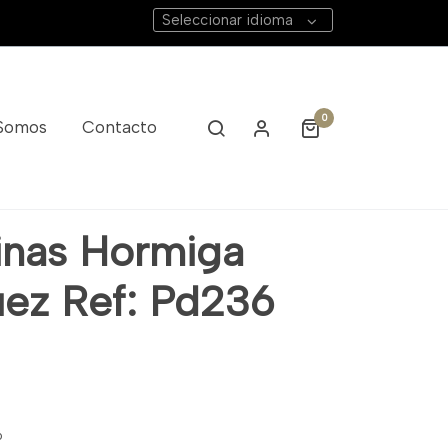
Seleccionar idioma
0
 Somos
Contacto
inas Hormiga
ez Ref: Pd236
6