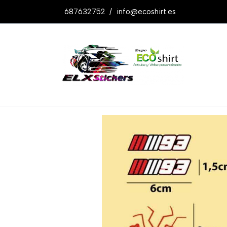
687632752
/
info@ecoshirt.es
Productos
Pegatinas Hormiga Marquez