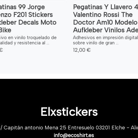
tinas 99 Jorge
Pegatinas Y Llavero 
nzo F201 Stickers
Valentino Rossi The
kleber Decals Moto
Doctor Am10 Modelo 
Bike
Aufkleber Vinilos Ad
ivo en vinilo troquelado de
Adhesivos en impresión digital
alidad y resistencia al ...
sobre vinilo de gran ...
 €
12,00 €
Elxstickers
/ Capitán antonio Mena 25 Entresuelo 03201 Elche - Ali
info@ecoshirt.es