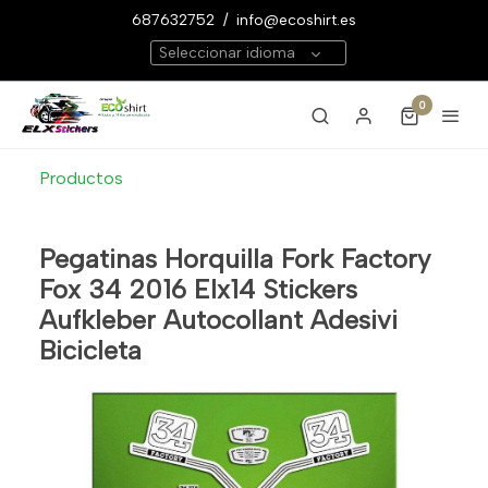
687632752
/
info@ecoshirt.es
Seleccionar idioma
0
Productos
Pegatinas Horquilla Fork Factory
Fox 34 2016 Elx14 Stickers
Aufkleber Autocollant Adesivi
Bicicleta