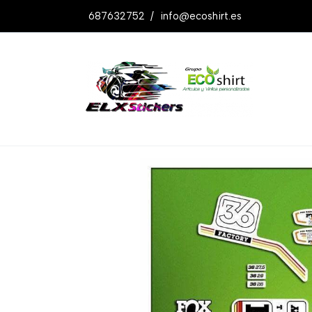
687632752
/
info@ecoshirt.es
Productos
Pegatinas Horquilla Fork Fa