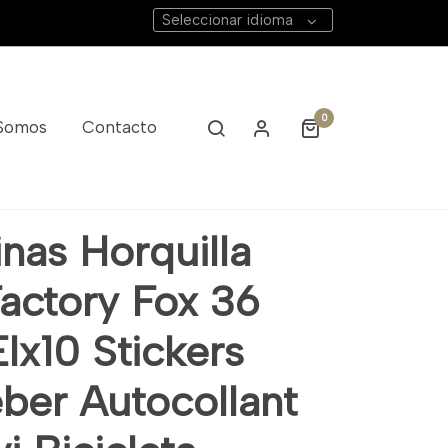
Seleccionar idioma
0
 Somos
Contacto
esivi Bicicleta
nas Horquilla
Factory Fox 36
lx10 Stickers
eber Autocollant