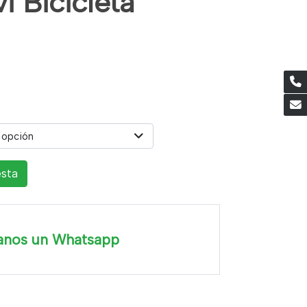
i Bicicleta
 opción
esta
anos un Whatsapp