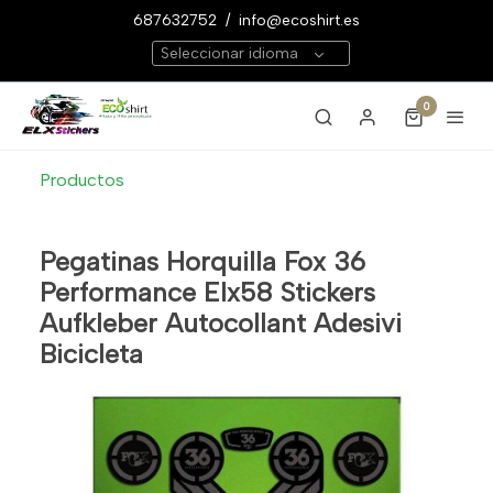
687632752
/
info@ecoshirt.es
Seleccionar idioma
0
Productos
Pegatinas Horquilla Fox 36
Performance Elx58 Stickers
Aufkleber Autocollant Adesivi
Bicicleta