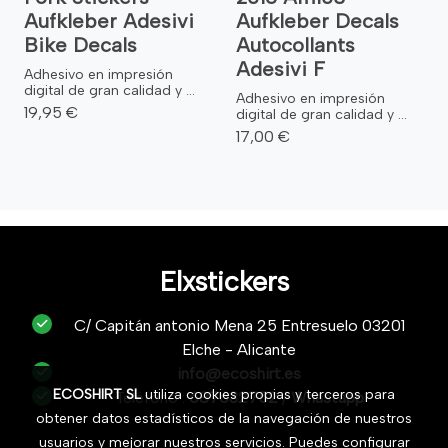
Aufkleber Adesivi
Aufkleber Decals
Bike Decals
Autocollants
Adesivi F
Adhesivo en impresión
digital de gran calidad y ...
Adhesivo en impresión
19,95 €
digital de gran calidad y ...
17,00 €
Elxstickers
C/ Capitán antonio Mena 25 Entresuelo 03201
Elche - Alicante
info@ecoshirt.es
ECOSHIRT SL
utiliza cookies propias y terceros para
Teléfono :
687632752
/
Whastapp
obtener datos estadísticos de la navegación de nuestros
usuarios y mejorar nuestros servicios. Puedes configurar