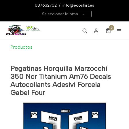
687632752
/
info@ecoshirt.es
Seleccionar idioma
0
Productos
Pegatinas Horquilla Marzocchi
350 Ncr Titanium Am76 Decals
Autocollants Adesivi Forcela
Gabel Four