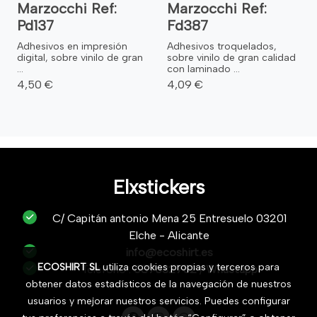
Marzocchi Ref:
Marzocchi Ref:
Pd137
Fd387
Adhesivos en impresión
Adhesivos troquelados,
digital, sobre vinilo de gran
sobre vinilo de gran calidad
...
con laminado ...
4,50 €
4,09 €
Elxstickers
C/ Capitán antonio Mena 25 Entresuelo 03201
Elche - Alicante
info@ecoshirt.es
ECOSHIRT SL
utiliza cookies propias y terceros para
Teléfono :
687632752
/
Whastapp
obtener datos estadísticos de la navegación de nuestros
usuarios y mejorar nuestros servicios. Puedes configurar