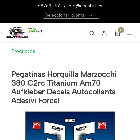
687632752
/
info@ecoshirt.es
Seleccionar idioma
0
Productos
Pegatinas Horquilla Marzocchi
380 C2rc Titanium Am70
Aufkleber Decals Autocollants
Adesivi Forcel