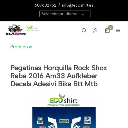
687632752
/
info@ecoshirt.es
Seleccionar idioma
0
Productos
Pegatinas Horquilla Rock Shox
Reba 2016 Am33 Aufkleber
Decals Adesivi Bike Btt Mtb