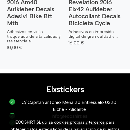
2016 Am40
Revelation 2016
Aufkleber Decals
Elx42 Aufkleber
Adesivi Bike Btt
Autocollant Decals
Mtb
Bicicleta Cycle
Adhesivos en vinilo
Adhesivos en impresión
troquelado de alta calidad y
digital de gran calidad y ...
resistencia al ...
16,00 €
10,00 €
Elxstickers
C/ Capitán antonio Mena 25 Entresuelo 03201
Elche - Alicante
info@ecoshirt.es
ECOSHIRT SL
utiliza cookies propias y terceros para
Teléfono :
687632752
/
Whastapp
obtener datos estadísticos de la navegación de nuestros