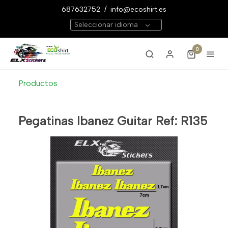
687632752
/
info@ecoshirt.es
Seleccionar idioma
0
Productos
Pegatinas Ibanez Guitar Ref: R135