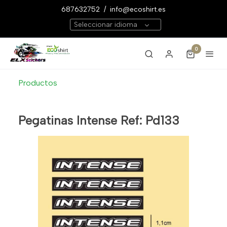
687632752
/
info@ecoshirt.es
Seleccionar idioma
0
Productos
Pegatinas Intense Ref: Pd133