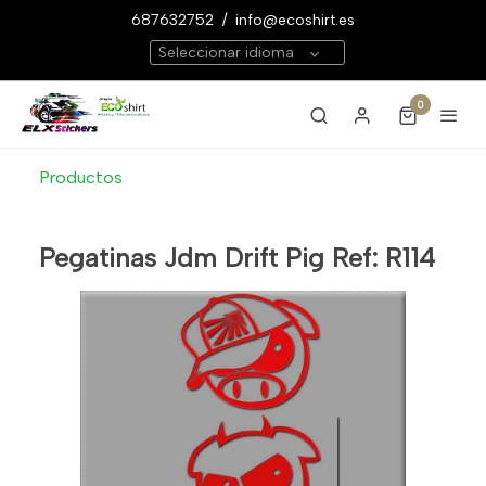
687632752
/
info@ecoshirt.es
Seleccionar idioma
0
Productos
Pegatinas Jdm Drift Pig Ref: R114