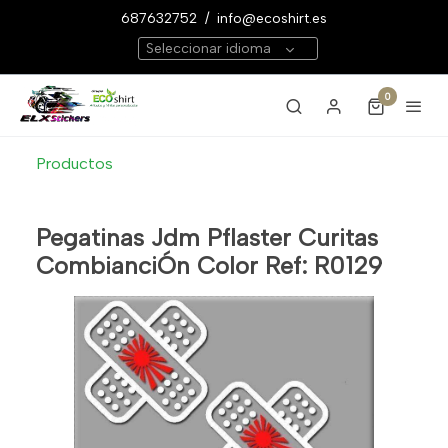
687632752
/
info@ecoshirt.es
Seleccionar idioma
0
Productos
Pegatinas Jdm Pflaster Curitas
CombianciÓn Color Ref: R0129