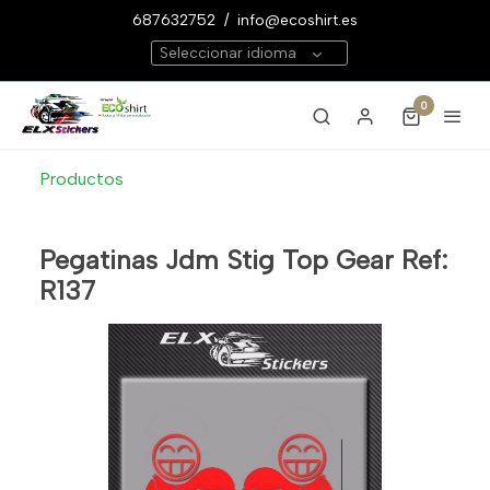
687632752
/
info@ecoshirt.es
Seleccionar idioma
0
Productos
Pegatinas Jdm Stig Top Gear Ref:
R137