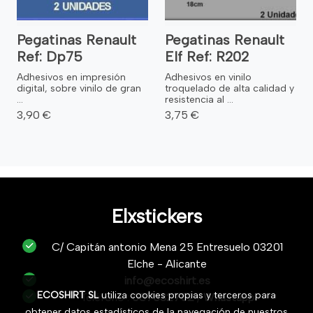
Pegatinas Renault
Pegatinas Renault
Ref: Dp75
Elf Ref: R202
Adhesivos en impresión
Adhesivos en vinilo
digital, sobre vinilo de gran
troquelado de alta calidad y
...
resistencia al ...
3,90 €
3,75 €
Elxstickers
C/ Capitán antonio Mena 25 Entresuelo 03201
Elche - Alicante
info@ecoshirt.es
ECOSHIRT SL
utiliza cookies propias y terceros para
Teléfono :
687632752
/
Whastapp
obtener datos estadísticos de la navegación de nuestros