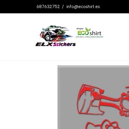
687632752
/
info@ecoshirt.es
Productos
Pegatinas Kitty Piston Ref: