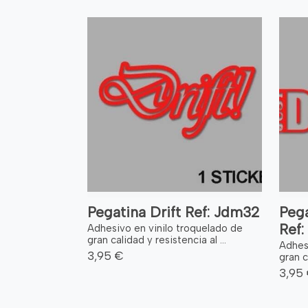
Pegatina Drift Ref: Jdm32
Pega
Ref
Adhesivo en vinilo troquelado de
gran calidad y resistencia al ...
Adhes
3,95 €
gran c
3,95