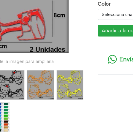
Color
Selecciona una
Añadir a la c
Enví
e la imagen para ampliarla