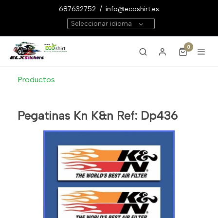
687632752
/
info@ecoshirt.es
Seleccionar idioma
0
Productos
Pegatinas Kn K&n Ref: Dp436