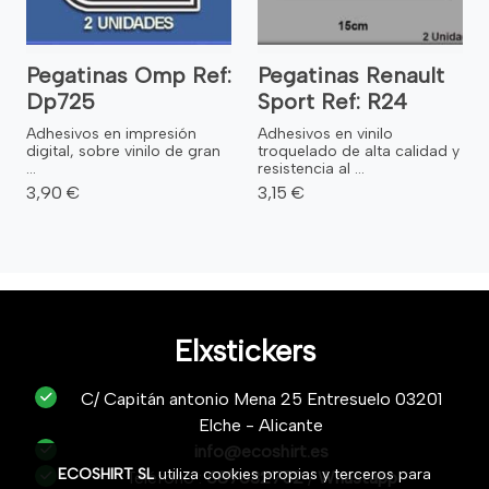
Pegatinas Omp Ref:
Pegatinas Renault
Dp725
Sport Ref: R24
Adhesivos en impresión
Adhesivos en vinilo
digital, sobre vinilo de gran
troquelado de alta calidad y
...
resistencia al ...
3,90 €
3,15 €
Elxstickers
C/ Capitán antonio Mena 25 Entresuelo 03201
Elche - Alicante
info@ecoshirt.es
ECOSHIRT SL
utiliza cookies propias y terceros para
Teléfono :
687632752
/
Whastapp