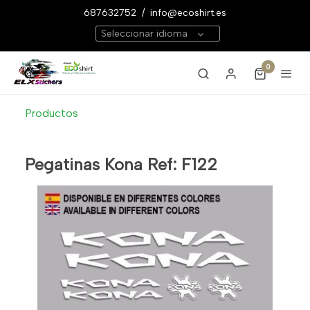
687632752
/
info@ecoshirt.es
Seleccionar idioma
0
Productos
Pegatinas Kona Ref: F122