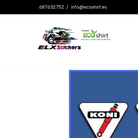
687632752
/
info@ecoshirt.es
Productos
Pegatinas Koni Ref: Dp82