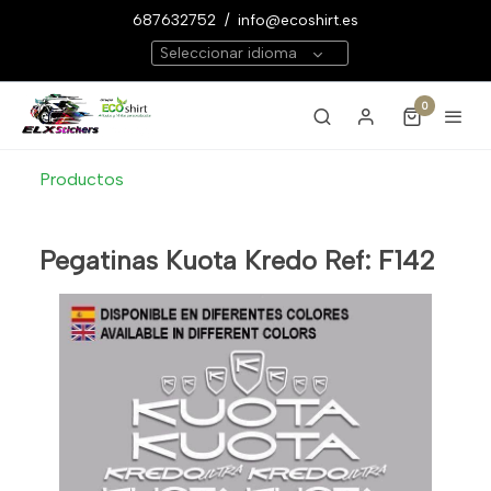
687632752
/
info@ecoshirt.es
Seleccionar idioma
0
Productos
Pegatinas Kuota Kredo Ref: F142