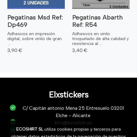
Pegatinas Msd Ref:
Pegatinas Abarth
Dp469
Ref: R54
Adhesivos en impresión
Adhesivos en vinilo
digital, sobre vinilo de gran
troquelado de alta calidad y
...
resistencia al ...
3,90 €
3,40 €
Elxstickers
C/ Capitán antonio Mena 25 Entresuelo 03201
Elche - Alicante
info@ecoshirt.es
ECOSHIRT SL
utiliza cookies propias y terceros para
Teléfono :
687632752
/
Whastapp
obtener datos estadísticos de la navegación de nuestros