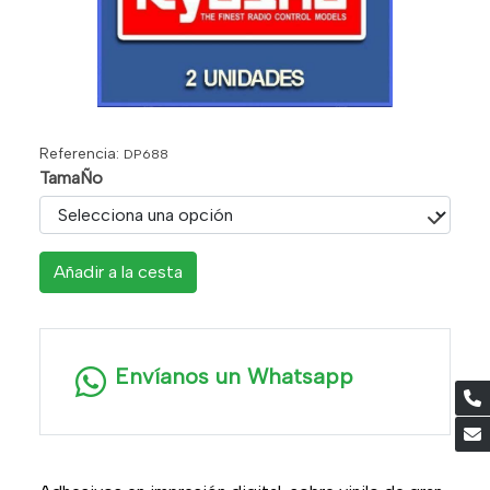
Referencia:
DP688
TamaÑo
Añadir a la cesta
Envíanos un Whatsapp