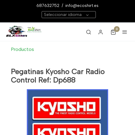
687632752
/
info@ecoshirt.es
Seleccionar idioma
0
Productos
Pegatinas Kyosho Car Radio
Control Ref: Dp688