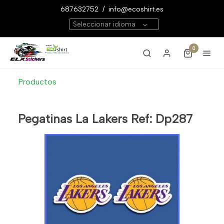
687632752
/
info@ecoshirt.es
Seleccionar idioma
0
Productos
Pegatinas La Lakers Ref: Dp287