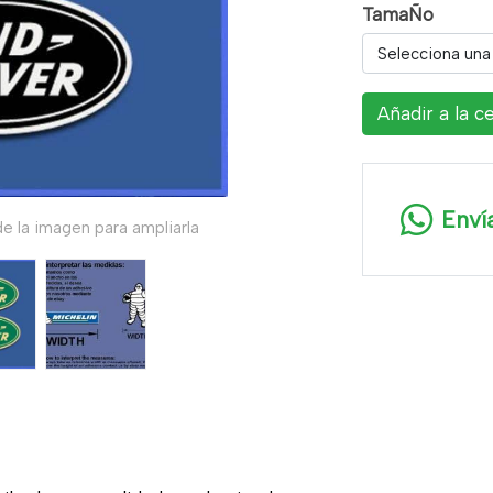
TamaÑo
Selecciona una
Añadir a la c
Enví
e la imagen para ampliarla