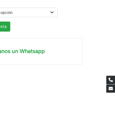
 opción
esta
anos un Whatsapp