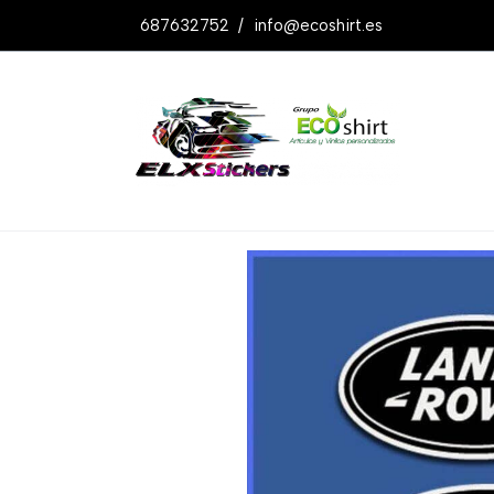
687632752
/
info@ecoshirt.es
Productos
Pegatinas Land Rover Ref: