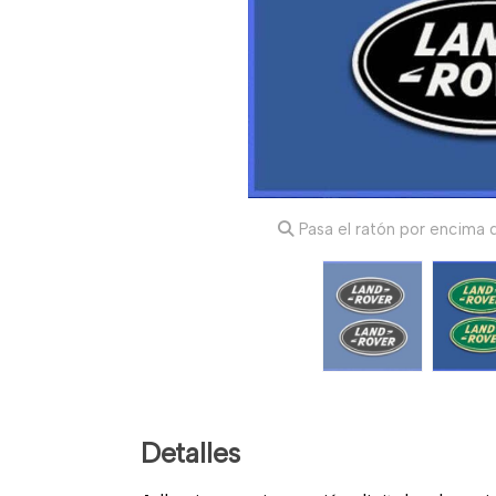
Pasa el ratón por encima d
Detalles