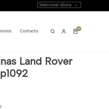
Seleccionar idioma
0
 Somos
Contacto
inas Land Rover
Dp1092
92