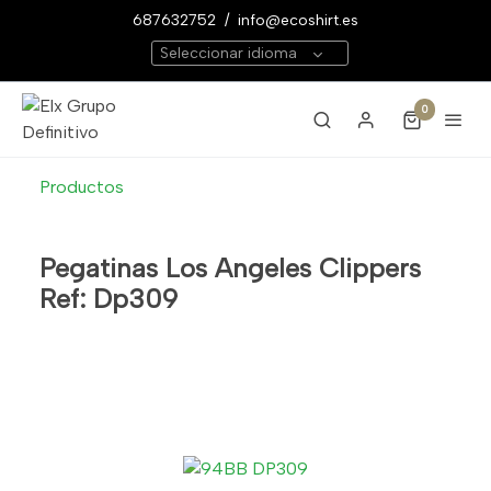
687632752
/
info@ecoshirt.es
Seleccionar idioma
0
Productos
Pegatinas Los Angeles Clippers
Ref: Dp309