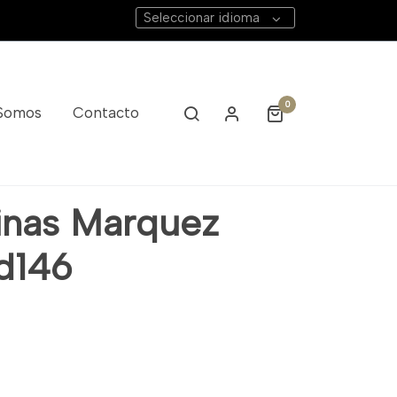
Seleccionar idioma
0
 Somos
Contacto
inas Marquez
Fd146
6