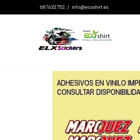
687632752
/
info@ecoshirt.es
Productos
Pegatinas Marquez Ref: Fd