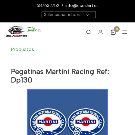
687632752
/
info@ecoshirt.es
Seleccionar idioma
0
Productos
Pegatinas Martini Racing Ref:
Dp130