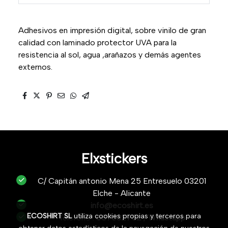
Adhesivos en impresión digital, sobre vinilo de gran
calidad con laminado protector UVA para la
resistencia al sol, agua ,arañazos y demás agentes
externos.
Elxstickers
C/ Capitán antonio Mena 25 Entresuelo 03201
Elche - Alicante
info@ecoshirt.es
ECOSHIRT SL
utiliza cookies propias y terceros para
Teléfono :
687632752
/
Whastapp