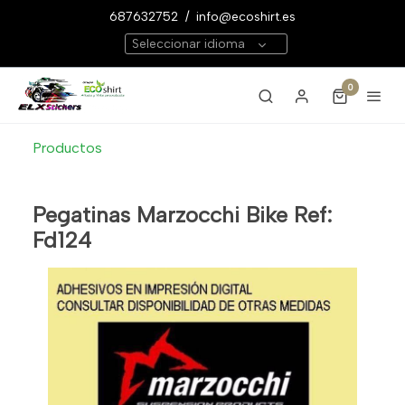
687632752
/
info@ecoshirt.es
Seleccionar idioma
0
Productos
Pegatinas Marzocchi Bike Ref:
Fd124