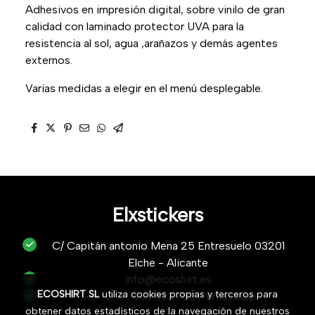
Adhesivos en impresión digital, sobre vinilo de gran
calidad con laminado protector UVA para la
resistencia al sol, agua ,arañazos y demás agentes
externos.
Varias medidas a elegir en el menú desplegable.
Elxstickers
C/ Capitán antonio Mena 25 Entresuelo 03201
Elche - Alicante
info@ecoshirt.es
ECOSHIRT SL
utiliza cookies propias y terceros para
Teléfono :
687632752
/
Whastapp
obtener datos estadísticos de la navegación de nuestros