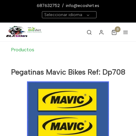
687632752
/
info@ecoshirt.es
Seleccionar idioma
0
Productos
Pegatinas Mavic Bikes Ref: Dp708