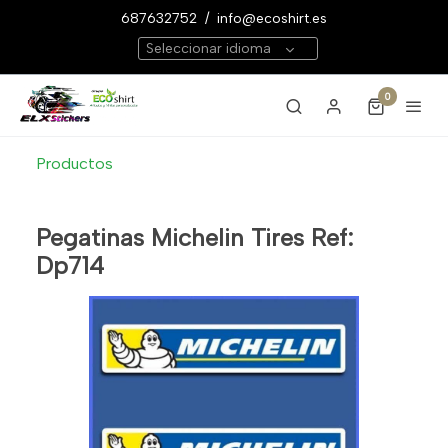
687632752
/
info@ecoshirt.es
Seleccionar idioma
0
Productos
Pegatinas Michelin Tires Ref:
Dp714