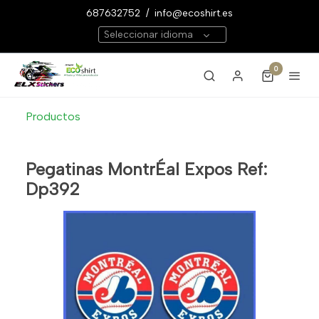
687632752
/
info@ecoshirt.es
Seleccionar idioma
0
Productos
Pegatinas MontrÉal Expos Ref:
Dp392