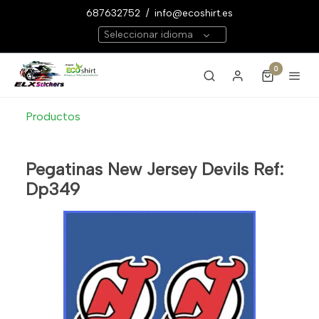
687632752
/
info@ecoshirt.es
Seleccionar idioma
0
Productos
Pegatinas New Jersey Devils Ref:
Dp349