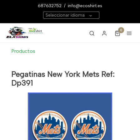
687632752
/
info@ecoshirt.es
Seleccionar idioma
0
Productos
Pegatinas New York Mets Ref:
Dp391