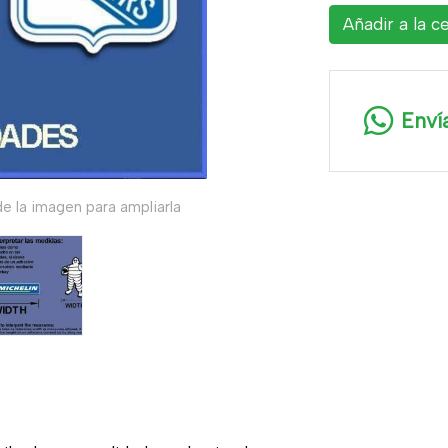
Añadir a la c
Enví
e la imagen para ampliarla