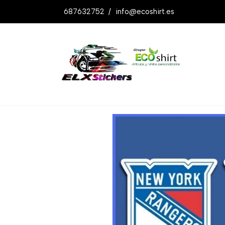
687632752
/
info@ecoshirt.es
Productos
Pegatinas New York Ranger