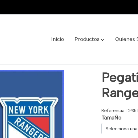
Inicio
Productos
Quienes
s Ref: Dp351
Pegat
Range
Referencia:
DP351
TamaÑo
Selecciona una