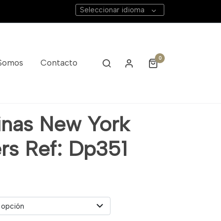
Seleccionar idioma
0
 Somos
Contacto
inas New York
rs Ref: Dp351
 opción