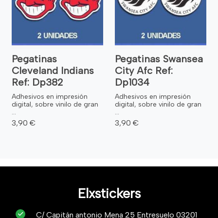
Pegatinas
Pegatinas Swansea
Cleveland Indians
City Afc Ref:
Ref: Dp382
Dp1034
Adhesivos en impresión
Adhesivos en impresión
digital, sobre vinilo de gran
digital, sobre vinilo de gran
...
...
3,90 €
3,90 €
Elxstickers
C/ Capitán antonio Mena 25 Entresuelo 03201