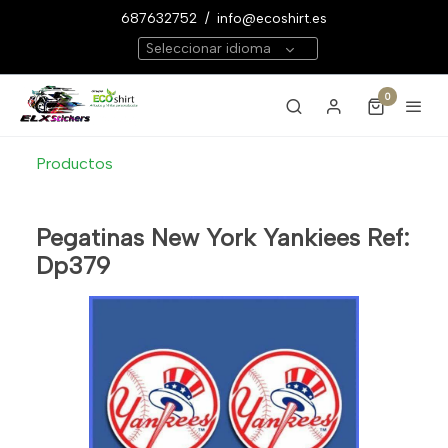
687632752
/
info@ecoshirt.es
Seleccionar idioma
0
Productos
Pegatinas New York Yankiees Ref:
Dp379