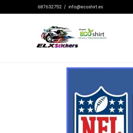
687632752
/
info@ecoshirt.es
Productos
Pegatinas Nfl Ref: Dp316