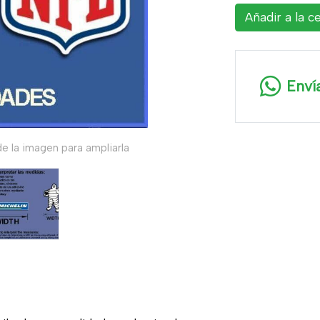
Añadir a la c
Enví
e la imagen para ampliarla