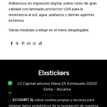
Adhesivos en impresión digital, sobre vinilo de gran
calidad con laminado protector UVA para la
resistencia al sol, agua ,arañazos y demás agentes
externos.
Varias medidas a elegir en el menú desplegable.
Elxstickers
C/ Capitán antonio Mena 25 Entresuelo 03201
Elche - Alicante
info@ecoshirt.es
ECOSHIRT SL
utiliza cookies propias y terceros para
Teléfono :
687632752
/
Whastapp
obtener datos estadísticos de la navegación de nuestros