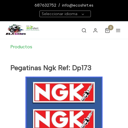
687632752
/
info@ecoshirt.es
Seleccionar idioma
0
Productos
Pegatinas Ngk Ref: Dp173