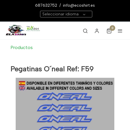
687632752
/
info@ecoshirt.es
Seleccionar idioma
0
Productos
Pegatinas O´neal Ref: F59