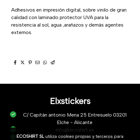
Adhesivos en impresión digital, sobre vinilo de gran
calidad con laminado protector UVA para la
resistencia al sol, agua ,arañazos y demás agentes
externos.
Elxstickers
C/ Capitán antonio Mena 25 Entresuelo 03201
Elche - Alicante
info@ecoshirt.es
ECOSHIRT SL
utiliza cookies propias y terceros para
Teléfono :
687632752
/
Whastapp