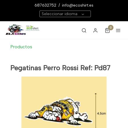
687632752
/
info@ecoshirt.es
Seleccionar idioma
0
Productos
Pegatinas Perro Rossi Ref: Pd87