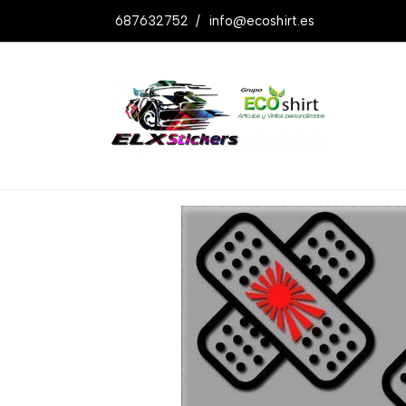
687632752
/
info@ecoshirt.es
Productos
Pegatinas Pflaster Curitas 