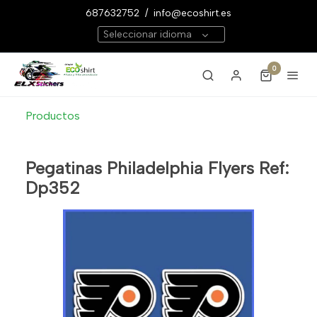
687632752
/
info@ecoshirt.es
Seleccionar idioma
0
Productos
Pegatinas Philadelphia Flyers Ref:
Dp352