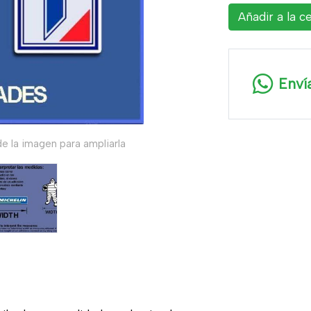
Añadir a la c
Enví
e la imagen para ampliarla