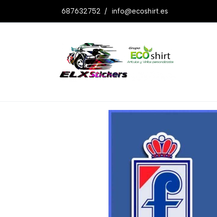
687632752
/
info@ecoshirt.es
Productos
Pegatinas Pininfarina Ref: 