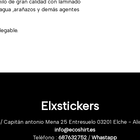
nilo de gran calidad con laminado
, agua ,arañazos y demás agentes
legable.
Elxstickers
/ Capitán antonio Mena 25 Entresuelo 03201 Elche - Ali
info@ecoshirt.es
Teléfono :
687632752
/
Whastapp