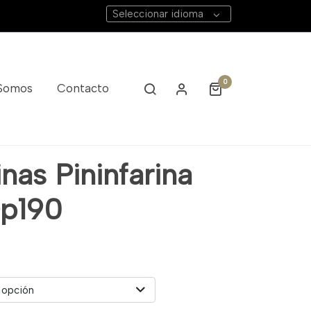
Seleccionar idioma
0
 Somos
Contacto
nas Pininfarina
Dp190
 opción