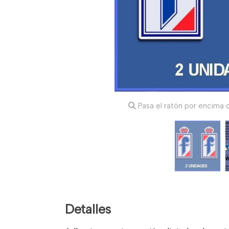
Pasa el ratón por encima d
Detalles