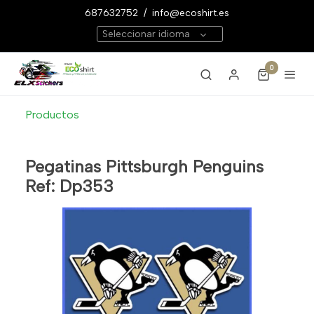
687632752
/
info@ecoshirt.es
Seleccionar idioma
0
Productos
Pegatinas Pittsburgh Penguins
Ref: Dp353