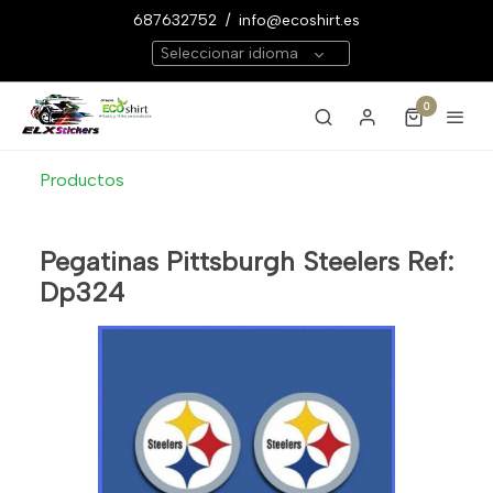
687632752
/
info@ecoshirt.es
Seleccionar idioma
0
Productos
Pegatinas Pittsburgh Steelers Ref:
Dp324