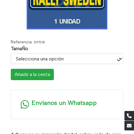
Referencia:
DP518
TamaÑo
Añadir a la cesta
Envíanos un Whatsapp