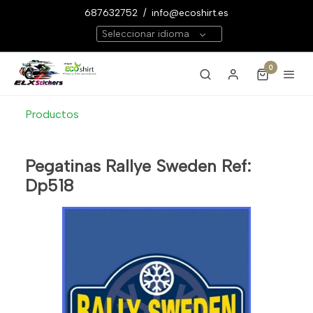
687632752
/
info@ecoshirt.es
Seleccionar idioma
0
Productos
Pegatinas Rallye Sweden Ref:
Dp518