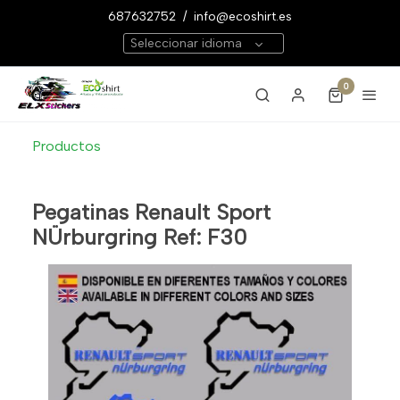
687632752
/
info@ecoshirt.es
Seleccionar idioma
0
Productos
Pegatinas Renault Sport
NÜrburgring Ref: F30