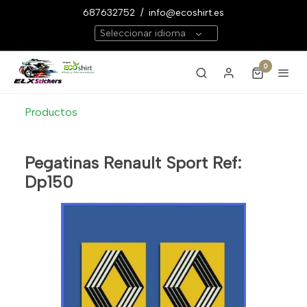
687632752
/
info@ecoshirt.es
Seleccionar idioma
0
Productos
Pegatinas Renault Sport Ref:
Dp150