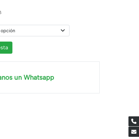
8
 opción
esta
anos un Whatsapp