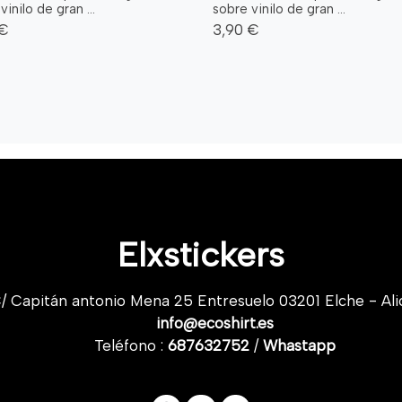
vinilo de gran ...
sobre vinilo de gran ...
 €
3,90 €
Elxstickers
/ Capitán antonio Mena 25 Entresuelo 03201 Elche - Ali
info@ecoshirt.es
Teléfono :
687632752
/
Whastapp