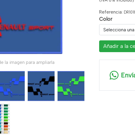
(IVA 0% incluido)
Referencia:
DR101
Color
Selecciona una
Añadir a la c
e la imagen para ampliarla
Enví