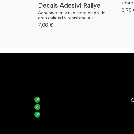
sobre 
Decals Adesivi Rallye
3,90
Adhesivo en vinilo troquelado de
gran calidad y resistencia al ...
7,00 €
C