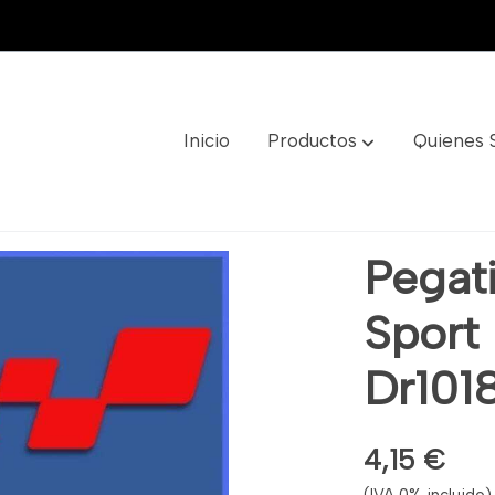
Inicio
Productos
Quienes
 33 Ref: Dr1018
Pegat
Sport 
Dr101
4,15 €