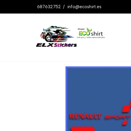
687632752
/
info@ecoshirt.es
Productos
Pegatinas Renault Sport Rs