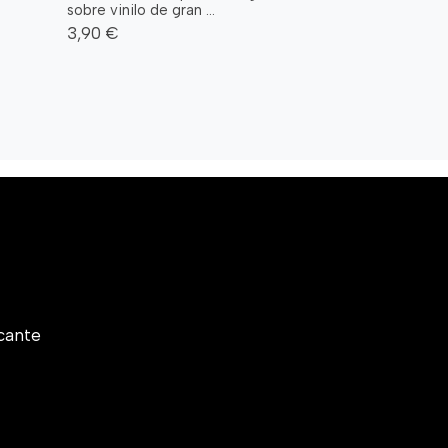
sobre vinilo de gran ...
3,90 €
cante