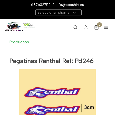
687632752
/
info@ecoshirt.es
Seleccionar idioma
0
Productos
Pegatinas Renthal Ref: Pd246