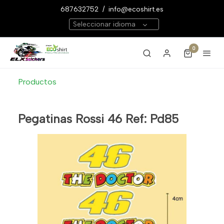
687632752
/
info@ecoshirt.es
Seleccionar idioma
0
Productos
Pegatinas Rossi 46 Ref: Pd85