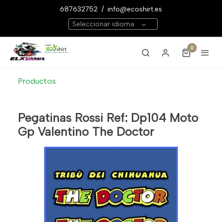
687632752
/
info@ecoshirt.es
Seleccionar idioma
0
Productos
Pegatinas Rossi Ref: Dp104 Moto
Gp Valentino The Doctor