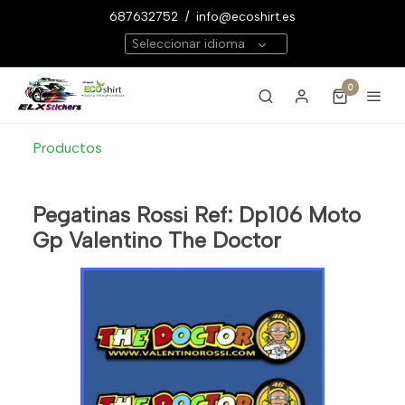
687632752
/
info@ecoshirt.es
Seleccionar idioma
0
Productos
Pegatinas Rossi Ref: Dp106 Moto
Gp Valentino The Doctor