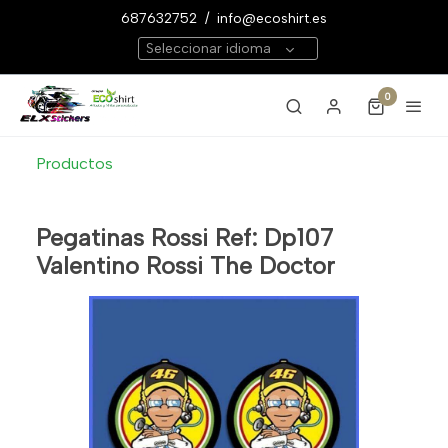
687632752
/
info@ecoshirt.es
Seleccionar idioma
0
Productos
Pegatinas Rossi Ref: Dp107
Valentino Rossi The Doctor